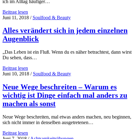
ich im Alltag häufiger…
Jeder
Beitrag lesen
Mensch
Juni 11, 2018
/
Soulfood & Beauty
ist
kreativ
Alles verändert sich in jedem einzelnen
und
Augenblick
alles
ist
Kunst
„Das Leben ist ein Fluß. Wenn du es näher betrachtest, dann wirst
Du sehen, dass…
Alles
Beitrag lesen
verändert
Juni 10, 2018
/
Soulfood & Beauty
sich
in
Neue Wege beschreiten – Warum es
jedem
wichtig ist Dinge einfach mal anders zu
einzelnen
Augenblick
machen als sonst
Neue Wege beschreiten, mal etwas anders machen, neu beginnen,
sich nicht immer in denselben ausgetretenen…
Neue
Beitrag lesen
Wege
Juni 7, 2018
/
Achtsamkeitsübungen