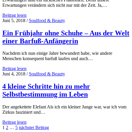
Erwartungen verändern sich nicht nur mit der Zeit. Ja,…
Achtsamkeitsübung
Beitrag lesen
#24:
Juni 5, 2018
/
Soulfood & Beauty
Erwartungen
auflösen
Ein Frühjahr ohne Schuhe – Aus der Welt
einer Barfuß-Anfängerin
Nachdem ich nun einige Jahre bewundert habe, wie andere
Menschen konsequent barfuß laufen und auch…
Ein
Beitrag lesen
Frühjahr
Juni 4, 2018
/
Soulfood & Beauty
ohne
Schuhe
4 kleine Schritte hin zu mehr
–
Selbstbestimmung im Leben
Aus
der
Welt
Der angekettete Elefant Als ich ein kleiner Junge war, war ich vom
einer
Zirkus fasziniert und…
Barfuß-
Anfängerin
4
Beitrag lesen
Seitennummerierung
kleine
1
2
…
5
nächster Beitrag