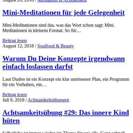
Mini-Meditationen für jede Gelegenheit
Mini-Meditationen sind das, was das Wort schon sagt: Mini.
Meditationen in kleinem Format. So für…
Mini-
Beitrag lesen
Meditationen
August 12, 2018
/
Soulfood & Beauty
für
jede
Warum Du Deine Konzepte irgendwann
Gelegenheit
einfach loslassen darfst
Laut Duden ist ein Konzept ein klar umrissener Plan, ein Programm
für ein Vorhaben, ein…
Warum
Beitrag lesen
Du
Juli 9, 2018
/
Achtsamkeitsübungen
Deine
Konzepte
Achtsamkeitsübung #29: Das innere Kind
irgendwann
hüten
einfach
loslassen
darfst