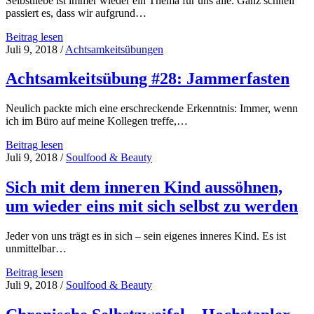
Selbstliebe ist immer wieder ein Thema für uns alle. Ganz schnell
passiert es, dass wir aufgrund…
Achtsamkeitsübung
Beitrag lesen
#29:
Juli 9, 2018
/
Achtsamkeitsübungen
Das
innere
Achtsamkeitsübung #28: Jammerfasten
Kind
hüten
Neulich packte mich eine erschreckende Erkenntnis: Immer, wenn
ich im Büro auf meine Kollegen treffe,…
Achtsamkeitsübung
Beitrag lesen
#28:
Juli 9, 2018
/
Soulfood & Beauty
Jammerfasten
Sich mit dem inneren Kind aussöhnen,
um wieder eins mit sich selbst zu werden
Jeder von uns trägt es in sich – sein eigenes inneres Kind. Es ist
unmittelbar…
Sich
Beitrag lesen
mit
Juli 9, 2018
/
Soulfood & Beauty
dem
inneren