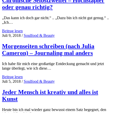
Chronische Selbstzweifel – Hochstapler
Kind
oder genau richtig?
aussöhnen,
um
wieder
„Das kann ich doch gar nicht.“ .. „Dazu bin ich nicht gut genug.“ ..
eins
„Ich…
mit
sich
Chronische
Beitrag lesen
selbst
Selbstzweifel
Juli 9, 2018
/
Soulfood & Beauty
zu
–
werden
Hochstapler
Morgenseiten schreiben (nach Julia
oder
Cameron) – Journaling mal anders
genau
richtig?
Ich habe für mich eine großartige Entdeckung gemacht und jetzt
lange überlegt, wie ich diese…
Morgenseiten
Beitrag lesen
schreiben
Juli 5, 2018
/
Soulfood & Beauty
(nach
Julia
Jeder Mensch ist kreativ und alles ist
Cameron)
Kunst
–
Journaling
mal
Heute bin ich mal wieder ganz bewusst einem Satz begegnet, den
anders