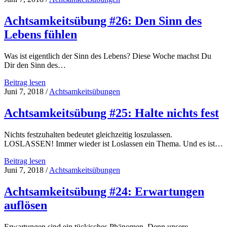
beschreiten
–
Achtsamkeitsübung #26: Den Sinn des
Warum
Lebens fühlen
es
wichtig
ist
Was ist eigentlich der Sinn des Lebens? Diese Woche machst Du
Dinge
Dir den Sinn des…
einfach
mal
Achtsamkeitsübung
Beitrag lesen
anders
#26:
Juni 7, 2018
/
Achtsamkeitsübungen
zu
Den
machen
Sinn
Achtsamkeitsübung #25: Halte nichts fest
als
des
sonst
Lebens
Nichts festzuhalten bedeutet gleichzeitig loszulassen.
fühlen
LOSLASSEN! Immer wieder ist Loslassen ein Thema. Und es ist…
Achtsamkeitsübung
Beitrag lesen
#25:
Juni 7, 2018
/
Achtsamkeitsübungen
Halte
nichts
Achtsamkeitsübung #24: Erwartungen
fest
auflösen
Erwartungen sind ein tückisches Phänomen. Denn unsere