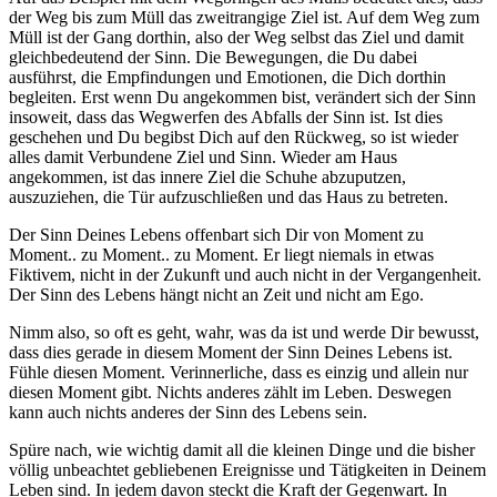
der Weg bis zum Müll das zweitrangige Ziel ist. Auf dem Weg zum
Müll ist der Gang dorthin, also der Weg selbst das Ziel und damit
gleichbedeutend der Sinn. Die Bewegungen, die Du dabei
ausführst, die Empfindungen und Emotionen, die Dich dorthin
begleiten. Erst wenn Du angekommen bist, verändert sich der Sinn
insoweit, dass das Wegwerfen des Abfalls der Sinn ist. Ist dies
geschehen und Du begibst Dich auf den Rückweg, so ist wieder
alles damit Verbundene Ziel und Sinn. Wieder am Haus
angekommen, ist das innere Ziel die Schuhe abzuputzen,
auszuziehen, die Tür aufzuschließen und das Haus zu betreten.
Der Sinn Deines Lebens offenbart sich Dir von Moment zu
Moment.. zu Moment.. zu Moment. Er liegt niemals in etwas
Fiktivem, nicht in der Zukunft und auch nicht in der Vergangenheit.
Der Sinn des Lebens hängt nicht an Zeit und nicht am Ego.
Nimm also, so oft es geht, wahr, was da ist und werde Dir bewusst,
dass dies gerade in diesem Moment der Sinn Deines Lebens ist.
Fühle diesen Moment. Verinnerliche, dass es einzig und allein nur
diesen Moment gibt. Nichts anderes zählt im Leben. Deswegen
kann auch nichts anderes der Sinn des Lebens sein.
Spüre nach, wie wichtig damit all die kleinen Dinge und die bisher
völlig unbeachtet gebliebenen Ereignisse und Tätigkeiten in Deinem
Leben sind. In jedem davon steckt die Kraft der Gegenwart. In