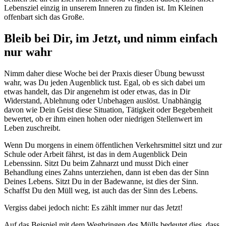
Lebensziel einzig in unserem Inneren zu finden ist. Im Kleinen
offenbart sich das Große.
Bleib bei Dir, im Jetzt, und nimm einfach
nur wahr
Nimm daher diese Woche bei der Praxis dieser Übung bewusst
wahr, was Du jeden Augenblick tust. Egal, ob es sich dabei um
etwas handelt, das Dir angenehm ist oder etwas, das in Dir
Widerstand, Ablehnung oder Unbehagen auslöst. Unabhängig
davon wie Dein Geist diese Situation, Tätigkeit oder Begebenheit
bewertet, ob er ihm einen hohen oder niedrigen Stellenwert im
Leben zuschreibt.
Wenn Du morgens in einem öffentlichen Verkehrsmittel sitzt und zur
Schule oder Arbeit fährst, ist das in dem Augenblick Dein
Lebenssinn. Sitzt Du beim Zahnarzt und musst Dich einer
Behandlung eines Zahns unterziehen, dann ist eben das der Sinn
Deines Lebens. Sitzt Du in der Badewanne, ist dies der Sinn.
Schaffst Du den Müll weg, ist auch das der Sinn des Lebens.
Vergiss dabei jedoch nicht: Es zählt immer nur das Jetzt!
Auf das Beispiel mit dem Wegbringen des Mülls bedeutet dies, dass