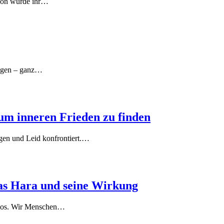
chon wurde ihr…
legen – ganz…
 um inneren Frieden zu finden
gen und Leid konfrontiert.…
Das Hara und seine Wirkung
l los. Wir Menschen…