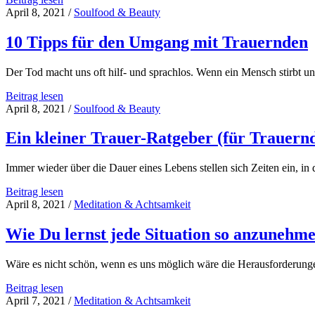
inneren
aus
April 8, 2021
/
Soulfood & Beauty
Frieden
dem
zu
Kopf,
10 Tipps für den Umgang mit Trauernden
finden
rein
in
Der Tod macht uns oft hilf- und sprachlos. Wenn ein Mensch stirbt 
den
Bauch
10
Beitrag lesen
–
Tipps
April 8, 2021
/
Soulfood & Beauty
Das
für
Hara
den
Ein kleiner Trauer-Ratgeber (für Trauern
und
Umgang
seine
mit
Wirkung
Immer wieder über die Dauer eines Lebens stellen sich Zeiten ein, in
Trauernden
Ein
Beitrag lesen
kleiner
April 8, 2021
/
Meditation & Achtsamkeit
Trauer-
Ratgeber
Wie Du lernst jede Situation so anzunehmen
(für
Trauernde)
Wäre es nicht schön, wenn es uns möglich wäre die Herausforderu
Wie
Beitrag lesen
Du
April 7, 2021
/
Meditation & Achtsamkeit
lernst