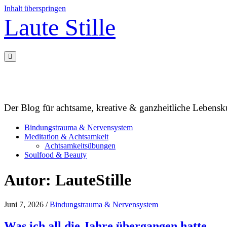
Inhalt überspringen
Laute Stille
Der Blog für achtsame, kreative & ganzheitliche Lebensku
Bindungstrauma & Nervensystem
Meditation & Achtsamkeit
Achtsamkeitsübungen
Soulfood & Beauty
Autor:
LauteStille
Juni 7, 2026
/
Bindungstrauma & Nervensystem
Was ich all die Jahre übergangen hatte