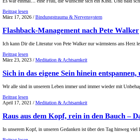
Es war einmal… eine Frau, die wünschte sich ein Kind. Und bald s
Der
Beitrag lesen
unversehrte
März 17, 2026
/
Bindungstrauma & Nervensystem
Kern
–
Flashback-Management nach Pete Walker
ein
Märchen
Ich kann Dir die Literatur von Pete Walker nur wärmstens ans Herz 
Flashback-
Beitrag lesen
Management
März 23, 2023
/
Meditation & Achtsamkeit
nach
Pete
Sich in das eigene Sein hinein entspannen,
Walker
Wir alle sind in unserem Leben immer und immer wieder mit Unbeha
Sich
Beitrag lesen
in
April 17, 2021
/
Meditation & Achtsamkeit
das
eigene
Raus aus dem Kopf, rein in den Bauch – 
Sein
hinein
In unserem Kopf, in unseren Gedanken ist über den Tag hinweg vie
entspannen,
um
Raus
Beitrag lesen