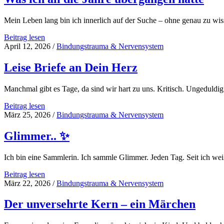
Mein Leben lang bin ich innerlich auf der Suche – ohne genau zu w
Was
Beitrag lesen
ich
April 12, 2026
/
Bindungstrauma & Nervensystem
all
die
Leise Briefe an Dein Herz
Jahre
übergangen
Manchmal gibt es Tage, da sind wir hart zu uns. Kritisch. Ungeduldi
hatte
Leise
Beitrag lesen
Briefe
März 25, 2026
/
Bindungstrauma & Nervensystem
an
Dein
Glimmer.. ✨
Herz
Ich bin eine Sammlerin. Ich sammle Glimmer. Jeden Tag. Seit ich w
Glimmer..
Beitrag lesen
✨
März 22, 2026
/
Bindungstrauma & Nervensystem
Der unversehrte Kern – ein Märchen