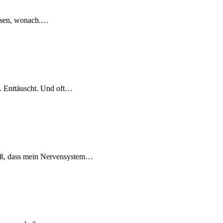
issen, wonach.…
g. Enttäuscht. Und oft…
eiß, dass mein Nervensystem…