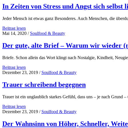
jede
In Zeiten von Stress und Angst sich selbst 
Situation
so
Jeder Mensch ist etwas ganz Besonderes. Auch Menschen, die überdu
anzunehmen
wie
In
Beitrag lesen
sie
Zeiten
Mai 14, 2020
/
Soulfood & Beauty
ist
von
–
Stress
Der gute, alte Brief – Warum wir wieder (
Die
und
Praxis
Angst
im
Briefe. Schon allein das Wort klingt nach Nostalgie, Kindheit, Neugi
sich
Alltag
selbst
Der
Beitrag lesen
liebevoll
gute,
Dezember 23, 2019
/
Soulfood & Beauty
begegnen
alte
Brief
Trauer schreibend begegnen
–
Warum
Trauer ist ein unglaublich starkes Gefühl, dass uns – je nach Grund 
wir
wieder
Trauer
Beitrag lesen
(mehr)
schreibend
Dezember 23, 2019
/
Soulfood & Beauty
schreiben
begegnen
sollten
Der Wahnsinn von Höher, Schneller, Weiter