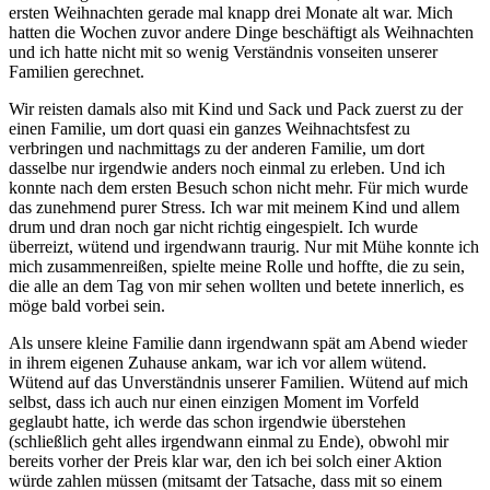
ersten Weihnachten gerade mal knapp drei Monate alt war. Mich
hatten die Wochen zuvor andere Dinge beschäftigt als Weihnachten
und ich hatte nicht mit so wenig Verständnis vonseiten unserer
Familien gerechnet.
Wir reisten damals also mit Kind und Sack und Pack zuerst zu der
einen Familie, um dort quasi ein ganzes Weihnachtsfest zu
verbringen und nachmittags zu der anderen Familie, um dort
dasselbe nur irgendwie anders noch einmal zu erleben. Und ich
konnte nach dem ersten Besuch schon nicht mehr. Für mich wurde
das zunehmend purer Stress. Ich war mit meinem Kind und allem
drum und dran noch gar nicht richtig eingespielt. Ich wurde
überreizt, wütend und irgendwann traurig. Nur mit Mühe konnte ich
mich zusammenreißen, spielte meine Rolle und hoffte, die zu sein,
die alle an dem Tag von mir sehen wollten und betete innerlich, es
möge bald vorbei sein.
Als unsere kleine Familie dann irgendwann spät am Abend wieder
in ihrem eigenen Zuhause ankam, war ich vor allem wütend.
Wütend auf das Unverständnis unserer Familien. Wütend auf mich
selbst, dass ich auch nur einen einzigen Moment im Vorfeld
geglaubt hatte, ich werde das schon irgendwie überstehen
(schließlich geht alles irgendwann einmal zu Ende), obwohl mir
bereits vorher der Preis klar war, den ich bei solch einer Aktion
würde zahlen müssen (mitsamt der Tatsache, dass mit so einem