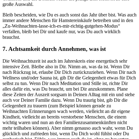
große Auswahl.
Bleib bescheiden, wie Du es auch sonst das Jahr über bist. Was auch
immer andere Menschen für Hamstereinkäufe betreiben und in den
„Zu-Weihnachten-lasse-ich-es-mir-richtig-gutgehen-Modus“
verfallen, bleib bei Dir und kaufe nur, was Du auch wirklich
brauchst.
7. Achtsamkeit durch Annehmen, was ist
Die Weihnachtszeit ist auch im Jahreskreis eine energetisch sehr
intensive Zeit. Bleibe also in Dir. Nimm an, was da ist. Wenn Dir
nach Rückzug ist, erlaube Dir Dich zurückzuziehen. Wenn Dir nach
Wellness und/oder Sauna ist, gib Dir die Gelegenheit etwas für Dich
selbst zu tun. Wenn Dir nach Meditation und Stille ist, richte Dir
alles dafür ein, was Du braucht, um bei Dir anzukommen. Plane
diese Zeiten der Auszeit sorgsam in Deinen Alltag mit ein und stehe
auch vor Deiner Familie dazu. Wenn Du traurig bist, gib Dir die
Gelegenheit zu trauern (zum Beispiel können gerade zu
Weihnachten Erinnerungen wach werden, vielleicht an dir eigene
Kindheit, vielleicht an bereits verstorbene Menschen, die einem
wichtig waren und nun an den Familienzusammenkünften nicht
mehr teilhaben können). Aber nimm genauso auch wahr, wenn Du
glücklich und zufrieden bist, wenn Du Dich wohl fühlst oder Du