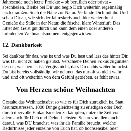
Jahresende noch letzte Projekte – ob beruflich oder privat –
abschließen. Bleibe bei Dir und begib Dich weiterhin regelmäßig
nach draußen. Such die Nähe zur Natur. Verbinde Dich mit ihr. Und
schau Dir an, wie sich der Jahreskreis auch hier weiter dreht.
Genieße die Stille in der Natur, die frische, klare Winterluft. Das
lüftet den Geist gut durch und kann dem einen oder anderen
turbulenten Weihnachtsmoment entgegenwirken.
12. Dankbarkeit
Sei dankbar für das, was ist und was Du hast und lass das hinter Dir,
was Du nicht zu haben glaubst. Verschiebe Deinen Fokus zugunsten
dessen, was bereits ist. Vergiss nicht, dass Du nichts weiter brauchst.
Du bist bereits vollständig, wir nehmen das nur oft so nicht wahr
und sind oft weiterhin von dem Gefühl getrieben, es fehlt etwas.
Von Herzen schöne Weihnachten
Gestalte das Weihnachtsfest so wie es für Dich zuträglich ist. Statt
herumzustressen, 1000 Dinge gleichzeitig zu erledigen oder Dich
durch übervolle Einkaufsmeilen zu kämpfen, nutze die Zeit vor
allem auch für Dich und Deine Liebsten. Schau vor allem auch
darauf, was DU brauchst, was ihr als Familie braucht, welche
Bedürfnisse jeder einzelne von Euch hat, ob hochsensibel oder