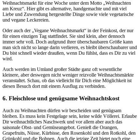
Weihnachtsmarkt für eine Woche unter dem Motto „Weihnachten
am Kreuz“. Hier gibt es alternative, handgemachte und mit viel
Liebe und Zuwendung hergestellte Dinge sowie viele vegetarische
und vegane Leckereien.
Oder auch der „Vegane Weihnachtsmarkt“ in der Feinkost, der nur
für einen einzigen Tag stattfindet. Sie sind klein, aber dennoch
immer sehr voll. Doch aufgrund ihrer überschaubaren Größe kann
man sich nicht so lange darin verlieren, es bleibt überschaubarer und
Du bist schnell wieder draußen, wenn Du fühlst, dass es Dir zu viel
wird.
Auch werden im Umland großer Städte ganz oft wesentliche
kleinere, aber deswegen nicht weniger reizvolle Weihnachtsmärkte
veranstaltet. Schau, ob das vielleicht für Dich eine Möglichkeit ist
diesen Besuch dort mit einem Ausflug zu verbinden.
6. Fleischlose und genügsame Weihnachtskost
Auch zu Weihnachten dürfen wir bescheiden und genügsam
bleiben. Es muss kein Festgelage sein, keine wilde Völlerei. Erlaube
Dir weihnachtliches Naschwerk und vor allem aber auch das
saisonale Obst- und Gemüseangebot. Genieß die Orangen,
Grapefruits, Nüsse, Kürbisse, den Rosenkohl und den Rotkohl, den
Grünkohl und die Bohnen.
Auch die jetzige Zeit bietet noch eine