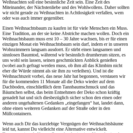
Weihnachten soll eine besinnliche Zeit sein. Eine Zeit des
Miteinander, der Nächstenliebe und des Wohlwollens. Daher sollten
wir nicht gerade zu Weihnachten in Achtlosigkeit verfallen, wem
oder was auch immer gegenüber.
Einen Weihnachtsbaum zu kaufen ist für viele Menschen ein Muss.
Eine Tradition, an der sie keine Abstriche machen wollen. Doch ein
Weihnachtsbaum muss erst 10 – 30 Jahre wachsen, bis er für einen
einzigen Monat ein Weihnachtsbaum sein darf, indem er in unseren
Wohnzimmern langsam ausdorrt. Er stirbt einen langsamen und
sinnlosen Baumtod, während wir besinnlich drumherum sitzen, es
uns wohl sein lassen, seinen geschmückten Anblick genießen
(wobei auch gefragt werden muss, ob ihm all das Klimbim nicht
eher die Würde nimmt als sie ihm zu verleihen). Und ist die
Weihnachtszeit vorbei, das neue Jahr hat begonnen, verstauen wir
für die kommenden 11 Monate all die Deko wieder auf dem
Dachboden, einschließlich dem Tannbaumschmuck und das
Bäumchen selbst, das beim Entnehmen der Deko schon kräftig
genadelt hat und sich diesbezüglich sicher schon den einen oder
anderen ungehaltenen Gedanken „eingefangen“ hat, landet dann,
ohne einen weiteren Gedanken auf der Straße oder in den
Müllcontainern.
Wenn auch Dir das kurzlebige Vergnügen der Weihnachtsbäume
leid tut, kannst Du vielleicht eine Alternative entwickelt.