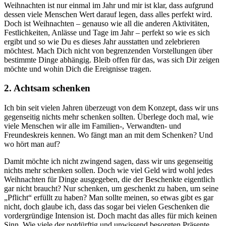
Weihnachten ist nur einmal im Jahr und mir ist klar, dass aufgrund
dessen viele Menschen Wert darauf legen, dass alles perfekt wird.
Doch ist Weihnachten – genauso wie all die anderen Aktivitäten,
Festlichkeiten, Anlässe und Tage im Jahr – perfekt so wie es sich
ergibt und so wie Du es dieses Jahr ausstatten und zelebrieren
möchtest. Mach Dich nicht von begrenzenden Vorstellungen über
bestimmte Dinge abhängig. Bleib offen für das, was sich Dir zeigen
möchte und wohin Dich die Ereignisse tragen.
2. Achtsam schenken
Ich bin seit vielen Jahren überzeugt von dem Konzept, dass wir uns
gegenseitig nichts mehr schenken sollten. Überlege doch mal, wie
viele Menschen wir alle im Familien-, Verwandten- und
Freundeskreis kennen. Wo fängt man an mit dem Schenken? Und
wo hört man auf?
Damit möchte ich nicht zwingend sagen, dass wir uns gegenseitig
nichts mehr schenken sollen. Doch wie viel Geld wird wohl jedes
Weihnachten für Dinge ausgegeben, die der Beschenkte eigentlich
gar nicht braucht? Nur schenken, um geschenkt zu haben, um seine
„Pflicht“ erfüllt zu haben? Man sollte meinen, so etwas gibt es gar
nicht, doch glaube ich, dass das sogar bei vielen Geschenken die
vordergründige Intension ist. Doch macht das alles für mich keinen
Sinn. Wie viele der notdürftig und unwissend besorgten Präsente