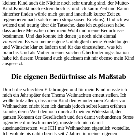
kleinen Kind auch die Nächte noch sehr unruhig sind, der Mutter-
Kind-Kontakt noch extrem hoch ist und ich kaum Zeit und Raum
hinterher finden würde mich gut und innerhalb kurzer Zeit zu
regenerieren nach solch einem strapaziösen Erlebnis). Und ich war
wütend und traurig über die Tatsache, dass ich zugelassen habe,
dass andere Menschen über mein Wohl und meine Bedürfnisse
bestimmen. Und das konnte ich denen ja noch nicht einmal
vorwerfen. Es war meine eigene Unfähigkeit meine Vorstellungen
und Wünsche klar zu äußern und für das einzustehen, was ich
brauche. Und als Mutter in einer solchen Überforderungssituation
habe ich diesem Umstand auch
gleichsam mit mir ebenso mein Kind
ausgesetzt.
Die eigenen Bedürfnisse als Maßstab
Durch die schlechten Erfahrungen und für mein Kind musste ich
mich ein Jahr später dem Thema Weihnachten erneut stellen. Ich
wollte trotz allem, dass mein Kind den wunderbaren Zauber von
Weihnachten erlebt (den ich damals jedoch selbst kaum erfahren
konnte, deren Wert dennoch durch all meinen Widerstand, den
ganzen Konsum der Gesellschaft und den damit verbundenen Stress
irgendwie durchschimmerte), musste ich mich damit
auseinandersetzen, wie ICH mir Weihnachten eigentlich vorstellte.
Ich wohnte bis dahin bereits seit 7 Jahren in meiner eigenen