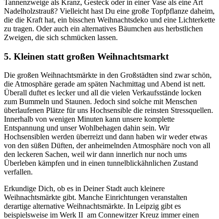
Tannenzweige als Kranz, Gesteck oder in einer Vase als eine Art
Nadelholzstrauß? Vielleicht hast Du eine große Topfpflanze daheim,
die die Kraft hat, ein bisschen Weihnachtsdeko und eine Lichterkette
zu tragen.
Oder auch ein alternatives Bäumchen aus herbstlichen
Zweigen, die sich schmücken lassen.
5. Kleinen statt großen Weihnachtsmarkt
Die großen Weihnachtsmärkte in den Großstädten sind zwar schön,
die Atmosphäre gerade am späten Nachmittag und Abend ist nett.
Überall duftet es lecker und all die vielen Verkaufsstände locken
zum Bummeln und Staunen. Jedoch sind solche mit Menschen
überlaufenen Plätze für uns Hochsensible die reinsten Stressquellen.
Innerhalb von wenigen Minuten kann unsere komplette
Entspannung und unser Wohlbehagen dahin sein. Wir
Hochsensiblen werden überreizt und dann haben wir weder etwas
von den süßen Düften, der anheimelnden Atmosphäre noch von all
den leckeren Sachen, weil wir dann innerlich nur noch ums
Überleben kämpfen und in einen tunnelblickähnlichen Zustand
verfallen.
Erkundige Dich, ob es in Deiner Stadt auch kleinere
Weihnachtsmärkte gibt. Manche Einrichtungen veranstalten
derartige alternative Weihnachtsmärkte. In Leipzig gibt es
beispielsweise im Werk II
am Connewitzer Kreuz immer einen