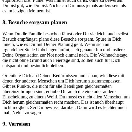
euphorisch bist. Fühle, was immer auch da ist, ohne zu bewerten.
Du bist gut, wie Du bist. Nichts an Dir muss jemals anders sein als
es im jetzigen Moment ist.
8. Besuche sorgsam planen
Wenn Du die Familie besuchen fährst oder Du vielleicht auch selbst
Besuch empfängst, plane diese Besuche sorgsam. Spüre in Dich
hinein, wie es Dir mit Deiner Planung geht. Wenn sich an
irgendeiner Stelle Unbehagen auftut, sieh genauer hin und justiere
Deine Organisation zur Not noch einmal nach. Die Weihnachtstage,
die nicht ohne Grund auch Feiertage sind, sollten auch für Dich
entspannt und besinnlich bleiben.
Orientiere Dich an Deinen Bedürfnissen und schau, wie diese mit
denen der anderen Menschen um Dich herum zusammenpassen.
Gibt es Punkte, die nicht für alle Beteiligten gleichermaßen
übereinzubringen sind, erlaube Dir auch die eine oder andere
Einscheidung zu einem Wohl. Du musst es nicht allen Menschen um
Dich herum gleichermaßen recht machen. Das ist auch überhaupt
nicht möglich. Sei Dir bewusst darüber. Dann wird es leichter auch
mal „Nein“ zu sagen.
9. Verreisen