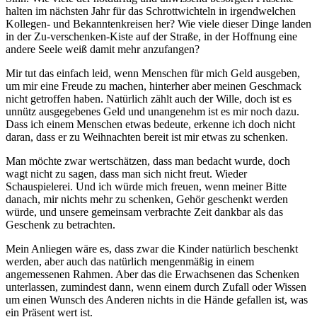
halten im nächsten Jahr für das Schrottwichteln in irgendwelchen
Kollegen- und Bekanntenkreisen her? Wie viele dieser Dinge landen
in der Zu-verschenken-Kiste auf der Straße, in der Hoffnung eine
andere Seele weiß damit mehr anzufangen?
Mir tut das einfach leid, wenn Menschen für mich Geld ausgeben,
um mir eine Freude zu machen, hinterher aber meinen Geschmack
nicht getroffen haben. Natürlich zählt auch der Wille, doch ist es
unnütz ausgegebenes Geld und unangenehm ist es mir noch dazu.
Dass ich einem Menschen etwas bedeute, erkenne ich doch nicht
daran, dass er zu Weihnachten bereit ist mir etwas zu schenken.
Man möchte zwar wertschätzen, dass man bedacht wurde, doch
wagt nicht zu sagen, dass man sich nicht freut. Wieder
Schauspielerei. Und ich würde mich freuen, wenn meiner Bitte
danach, mir nichts mehr zu schenken, Gehör geschenkt werden
würde, und unsere gemeinsam verbrachte Zeit dankbar als das
Geschenk zu betrachten.
Mein Anliegen wäre es, dass zwar die Kinder natürlich beschenkt
werden, aber auch das natürlich mengenmäßig in einem
angemessenen Rahmen. Aber das die Erwachsenen das Schenken
unterlassen, zumindest dann, wenn einem durch Zufall oder Wissen
um einen Wunsch des Anderen nichts in die Hände gefallen ist, was
ein Präsent wert ist.