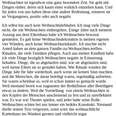
Weihnachten ist irgendwie eine ganz besondere Zeit. Sie geht mit
Dingen einher, deren sich kaum einer wirklich entziehen kann. Und
für jeden von uns haben diese eine andere Bedeutung, erinnern sie
an Vergangenes, positiv oder auch negativ.
Ich selbst bin auch kein Weihnachtsliebhaber. Ich mag viele Dinge
nicht, die mit Weihnachten einhergehen. Einige Jahre nach meinem
Auszug aus dem Elternhaus habe ich Weihnachten bewusst
gemieden. Es gab keine Weihnachtsdekoration in meinen eigenen
vier Wänden, auch keine Weihnachtseinkäufe. Ich mochte nicht
Anteil haben an dem ganzen Familie-zu-Weihnachten-treffen-
Ritualen, die viele Familien pflegen. Auch aus meiner Kindheit habe
ich viele Dinge bezüglich Weihnachten negativ in Erinnerung
behalten. Dinge, die so abgelaufen sind, wie sie abgelaufen sind,
weil meine Eltern sie so gestaltet haben. Wie Rituale wurden die
Dinge Jahr für Jahr wiederholt, auch wenn sie keinen Sinn machten
und die Menschen, die daran beteiligt waren, regelmäßig aufrieben.
Sie waren scheinbar so, weil es schon immer so gemacht wurde.
Weil niemand bereit war zugunsten der Bedürfnisse aller Beteiligten
etwas zu ändern. Weil die Vorstellung von einem Weihnachten in
den Köpfen der Menschen anscheinend zu fest und zu unreflektiert
war. Es war wie Theater spielen, und jeder hatte seine Rolle.
Weihnachten schien bei uns immer ein heikles Konstrukt. Niemand
durfte seinen Text vergessen, sonst wäre das weihnachtliche
Kartenhaus ins Wanken geraten und vielleicht sogar