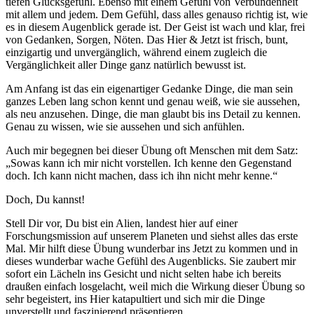
tiefen Glücksgefühl. Ebenso mit einem Gefühl von Verbundenheit
mit allem und jedem. Dem Gefühl, dass alles genauso richtig ist, wie
es in diesem Augenblick gerade ist. Der Geist ist wach und klar, frei
von Gedanken, Sorgen, Nöten. Das Hier & Jetzt ist frisch, bunt,
einzigartig und unvergänglich, während einem zugleich die
Vergänglichkeit aller Dinge ganz natürlich bewusst ist.
Am Anfang ist das ein eigenartiger Gedanke Dinge, die man sein
ganzes Leben lang schon kennt und genau weiß, wie sie aussehen,
als neu anzusehen. Dinge, die man glaubt bis ins Detail zu kennen.
Genau zu wissen, wie sie aussehen und sich anfühlen.
Auch mir begegnen bei dieser Übung oft Menschen mit dem Satz:
„Sowas kann ich mir nicht vorstellen. Ich kenne den Gegenstand
doch. Ich kann nicht machen, dass ich ihn nicht mehr kenne.“
Doch, Du kannst!
Stell Dir vor, Du bist ein Alien, landest hier auf einer
Forschungsmission auf unserem Planeten und siehst alles das erste
Mal. Mir hilft diese Übung wunderbar ins Jetzt zu kommen und in
dieses wunderbar wache Gefühl des Augenblicks. Sie zaubert mir
sofort ein Lächeln ins Gesicht und nicht selten habe ich bereits
draußen einfach losgelacht, weil mich die Wirkung dieser Übung so
sehr begeistert, ins Hier katapultiert und sich mir die Dinge
unverstellt und faszinierend präsentieren.