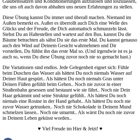
Glaubenssätzen und Konditionierungen aufzulösen und loszulassen,
die uns oft auch davon abhalten uns neuen Erfahrungen zu stellen.
Diese Übung kannst Du immer und überall machen. Niemand im
Außen bemerkt es. Außer es überrollt auch Dich eine Welle des
Glücks und der Freude, die Dich automatisch schmunzeln lässt.
Stehst Du an Haltestellen und wartest auf den Bus, kannst Du die
Bäume betrachten als sähst Du sie das erste Mal. Du kannst genauso
auch den Wind auf Deinem Gesicht wahrnehmen und Dir
vorstellen, Du fühlst ihn das erste Mal so. (Und irgendwie ist es ja
auch so, wenn Du diese Übung zuvor noch nie so gemacht hast.)
Die Variationen sind endlos. Jede Gelegenheit eignet sich: Fühle
beim Duschen das Wasser als hättest Du noch niemals Wasser auf
Deiner Haut gespürt.. Als hättest Du noch niemals Gras unter
Deinen Füßen gefühlt beim Gehen.. Noch nie zuvor in einer
Straßenbahn gesessen und bestaunt wie sie fährt.. Noch nie Dein
Haar gekämmt und seine Struktur gefühlt.. Als hättest Du noch
niemals eine Rosine in der Hand gehabt.. Als hättest Du noch nie
zuvor Wasser getrunken.. Noch nie Schokolade in Deinem Mund
schmelzen lassen.. Noch nie umarmt.. Als wärst Du noch nie zuvor
in Deinem Leben geküsst worden..
♥ Viel Freude im Hier & Jetzt! ♥