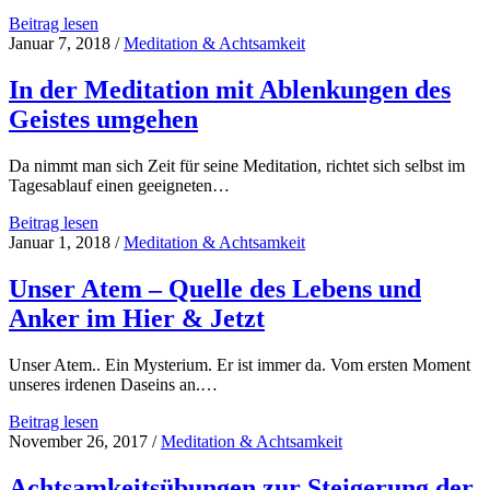
und
5
Beitrag lesen
Regeneration
kleine
Januar 7, 2018
/
Meditation & Achtsamkeit
zu
Tricks,
unterstützen
die
In der Meditation mit Ablenkungen des
Dir
Geistes umgehen
helfen
in
der
Da nimmt man sich Zeit für seine Meditation, richtet sich selbst im
Meditation
Tagesablauf einen geeigneten…
auf
den
In
Beitrag lesen
Atem
der
Januar 1, 2018
/
Meditation & Achtsamkeit
fokussiert
Meditation
zu
mit
Unser Atem – Quelle des Lebens und
bleiben
Ablenkungen
Anker im Hier & Jetzt
des
Geistes
umgehen
Unser Atem.. Ein Mysterium. Er ist immer da. Vom ersten Moment
unseres irdenen Daseins an.…
Unser
Beitrag lesen
Atem
November 26, 2017
/
Meditation & Achtsamkeit
–
Quelle
Achtsamkeitsübungen zur Steigerung der