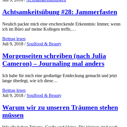
Achtsamkeitsübung #28: Jammerfasten
Neulich packte mich eine erschreckende Erkenntnis: Immer, wenn
ich im Büro auf meine Kollegen treffe,…
Achtsamkeitsübung
Beitrag lesen
#28:
Juli 9, 2018
/
Soulfood & Beauty
Jammerfasten
Morgenseiten schreiben (nach Julia
Cameron) – Journaling mal anders
Ich habe für mich eine großartige Entdeckung gemacht und jetzt
lange überlegt, wie ich diese…
Morgenseiten
Beitrag lesen
schreiben
Juli 9, 2018
/
Soulfood & Beauty
(nach
Julia
Warum wir zu unseren Träumen stehen
Cameron)
müssen
–
Journaling
mal