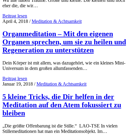
Wir alle haben Träume. Große und kleine. Die kleinen sind noch
anders
eher die, die wir…
Warum
Beitrag lesen
wir
April 4, 2018
/
Meditation & Achtsamkeit
zu
unseren
Organmeditation – Mit den eigenen
Träumen
Organen sprechen, um sie zu heilen und
stehen
müssen
Regeneration zu unterstützen
Dein Körper ist mit allem, was dazugehört, wie ein kleines Mini-
Universum in dem großen allumfassenden…
Organmeditation
Beitrag lesen
–
Januar 19, 2018
/
Meditation & Achtsamkeit
Mit
den
5 kleine Tricks, die Dir helfen in der
eigenen
Meditation auf den Atem fokussiert zu
Organen
sprechen,
bleiben
um
sie
„Die größte Offenbarung ist die Stille.“ LAO-TSE In vielen
zu
Stillemeditationen hat man ein Meditationsobjekt. Im…
heilen