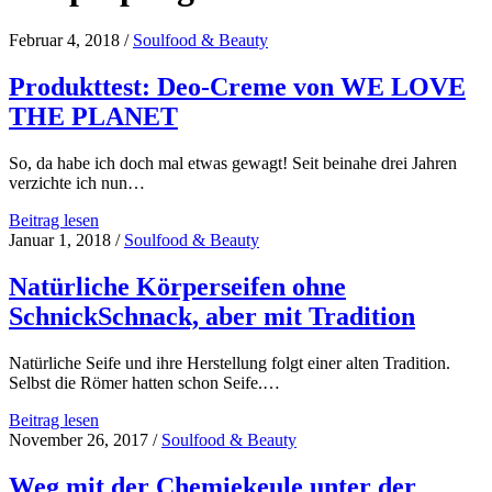
Februar 4, 2018
/
Soulfood & Beauty
Produkttest: Deo-Creme von WE LOVE
THE PLANET
So, da habe ich doch mal etwas gewagt! Seit beinahe drei Jahren
verzichte ich nun…
Produkttest:
Beitrag lesen
Deo-
Januar 1, 2018
/
Soulfood & Beauty
Creme
von
Natürliche Körperseifen ohne
WE
SchnickSchnack, aber mit Tradition
LOVE
THE
PLANET
Natürliche Seife und ihre Herstellung folgt einer alten Tradition.
Selbst die Römer hatten schon Seife.…
Natürliche
Beitrag lesen
Körperseifen
November 26, 2017
/
Soulfood & Beauty
ohne
SchnickSchnack,
Weg mit der Chemiekeule unter der