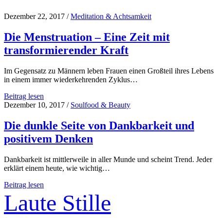
Dezember 22, 2017
/
Meditation & Achtsamkeit
Die Menstruation – Eine Zeit mit
transformierender Kraft
Im Gegensatz zu Männern leben Frauen einen Großteil ihres Lebens
in einem immer wiederkehrenden Zyklus…
Die
Beitrag lesen
Menstruation
Dezember 10, 2017
/
Soulfood & Beauty
–
Eine
Die dunkle Seite von Dankbarkeit und
Zeit
positivem Denken
mit
transformierender
Kraft
Dankbarkeit ist mittlerweile in aller Munde und scheint Trend. Jeder
erklärt einem heute, wie wichtig…
Die
Beitrag lesen
dunkle
Laute Stille
Seite
von