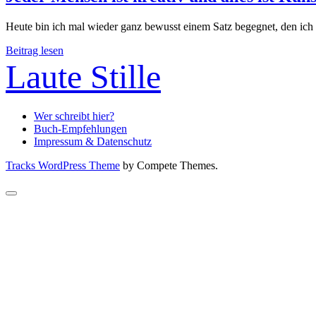
Heute bin ich mal wieder ganz bewusst einem Satz begegnet, den ich
Jeder
Beitrag lesen
Mensch
Laute Stille
ist
kreativ
und
alles
Wer schreibt hier?
ist
Buch-Empfehlungen
Kunst
Impressum & Datenschutz
Tracks WordPress Theme
by Compete Themes.