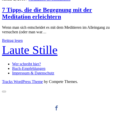
7 Tipps, die die Begegnung mit der
Meditation erleichtern
Wenn man sich entscheidet es mit dem Meditieren im Alleingang zu
versuchen (oder man war…
7
Beitrag lesen
Tipps,
Laute Stille
die
die
Begegnung
mit
Wer schreibt hier?
der
Buch-Empfehlungen
Meditation
Impressum & Datenschutz
erleichtern
Tracks WordPress Theme
by Compete Themes.